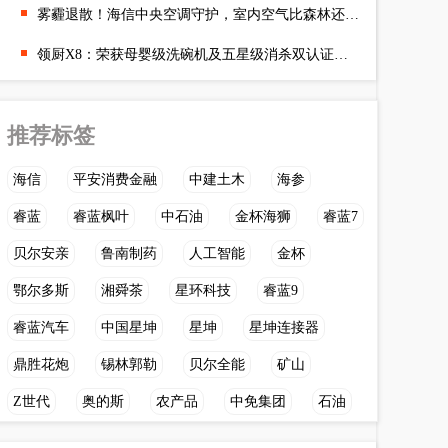
雾霾退散！海信中央空调守护，室内空气比森林还清新
领厨X8：荣获母婴级洗碗机及五星级消杀双认证，为母婴家庭打造更
推荐标签
海信
平安消费金融
中建土木
海参
睿蓝
睿蓝枫叶
中石油
金杯海狮
睿蓝7
贝尔安亲
鲁南制药
人工智能
金杯
鄂尔多斯
湘舜茶
星环科技
睿蓝9
睿蓝汽车
中国星坤
星坤
星坤连接器
鼎胜花炮
锡林郭勒
贝尔全能
矿山
Z世代
奥的斯
农产品
中免集团
石油