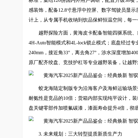
标准，集结126份国内外用户调研，配置升级38项
感装饰，配备12.8寸悬浮中控屏、数字驾驶员显
计上，从专属手机收纳到饮品保鲜恒温空间，每一
越野探险方面，黄海皮卡配备智能四驱系统、
4H-Auto智能模式和4L-lock锁止模式；底盘
240mm，接近角33°，离去角27°，涉水深度增加4
原厂配齐绞盘、竞技护杠等专业越野装备，让越野
蛟龙海陆定制版专为沿海客户及海鲜运输场景
耐氨性是竞品的10倍；货箱内部实现纯平设计，装
盘关键零部件加喷氟碳漆，漆面寿命提升4倍，彻
3. 未来规划：三大转型提质新质生产力