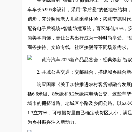
备受瞩目的“甜莓V8”微循环车，以“开始一公
车车长5.995米设计，采用“零后悬”的低地板结构，
踏步，充分照顾老人儿童乘坐体验；搭载宁德时代127
配备电子后视镜+智能防撞系统，盲区降低70%，
简美学内饰，更让公共出行成为一种时尚享受。“甜
商务接待、文旅专线、社区接驳等不同场景需求。
2. 县域公共交通：交邮融合，搭建城乡融合新
响应国家《关于加快推进农村客货邮融合发展
括6.6米级、8米级和8.2米级纯电动公交。这些
城市的拥挤道路、老城区小路及乡间公路。以6.6
1.3立方米，可根据货量自己确定载货区大小，满
为乡村振兴注入新动力。