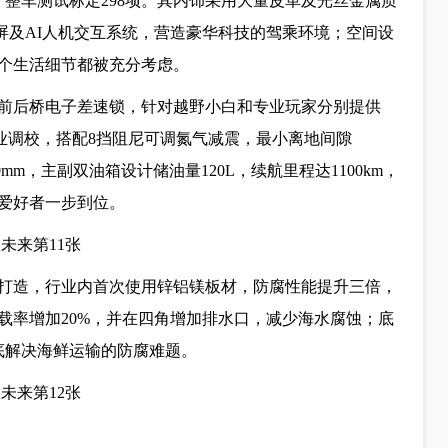
，整车测试标定298项。其内饰采用大量皮革及光丝金属质
示屏及AI人机交互系统，营造豪华科技的驾乘环境；空间设
个生活细节都被充分考虑。
前后桥电子差速锁，针对越野小白和专业玩家分别提供
经过专业调校，搭配8挡阻尼可调氮气减震，最小离地间隙
00mm，主副双油箱设计储油量120L，续航里程达1100km，
爱好者一步到位。
打造，行业内首次使用锌铝镁板材，防腐性能提升三倍，
载率增加20%，并在四角增加排水口，减少海水腐蚀；底
底解决海鲜运输的防腐难题。