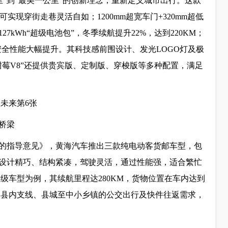
里”到“最美一公里”的创新理念，重新定义城市出行。这款
可实现穿街走巷灵活自如；1200mm超宽车门+320mm超低
kWh“超级电池包”，冬季续航提升22%，达到220KM；
安全性能大幅提升。其科技感前围设计、发光LOGO灯及极
莓V8”还提供贵宾版、定制版、穿梭版等多种配置，满足
桥梁
的指导意见》，黄海汽车推出三款纯电动客货邮车型，包
车型设计精巧、结构紧凑，驾驶灵活，通过性能强，适合繁忙
米级车型为例，其续航里程达280KM，货物位置在车内达到
足县内支线、县城至中小乡镇的公交出行及快件往返需求，